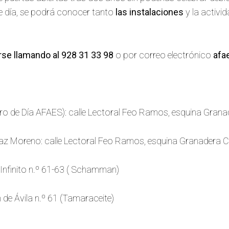
de día, se podrá conocer tanto
las instalaciones
y la activi
irse llamando al 928 31 33 98
o por correo electrónico
afa
ro de Día AFAES): calle Lectoral Feo Ramos, esquina Granad
az Moreno: calle Lectoral Feo Ramos, esquina Granadera Ca
Infinito n.º 61-63 ( Schamman)
 de Ávila n.º 61 (Tamaraceite)