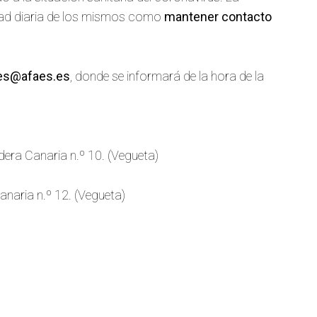
dad diaria de los mismos como
mantener contacto
es@afaes.es
, donde se informará de la hora de la
era Canaria n.º 10. (Vegueta)
naria n.º 12. (Vegueta)