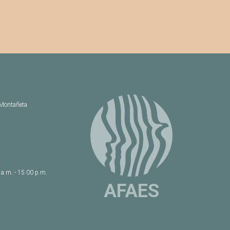
 Montañeta
 a.m. - 15:00 p.m.
AFAES